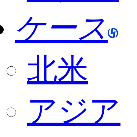
ケース
北米
アジア