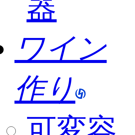
器
ワイン
作り
可変容