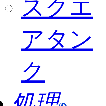
スクエ
アタン
ク
処理