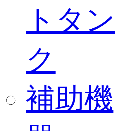
トタン
ク
補助機