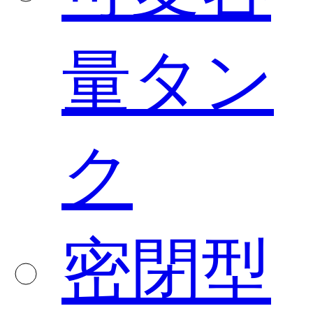
量タン
ク
密閉型