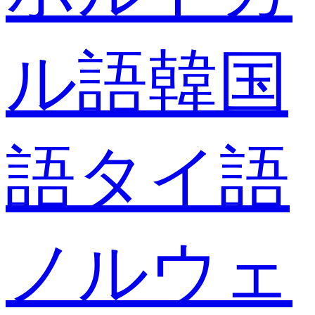
ル語
韓国
語
タイ語
ノルウェ