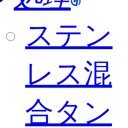
ステン
レス混
合タン