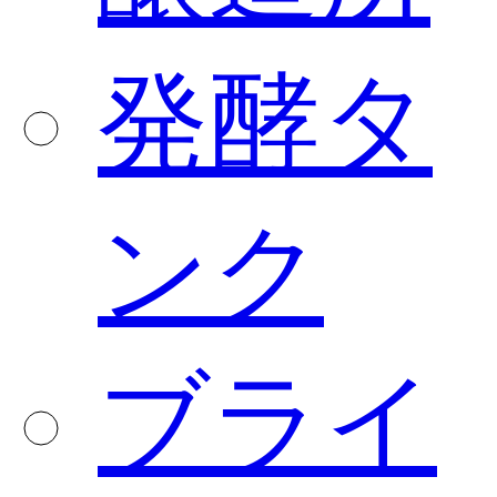
発酵タ
ンク
ブライ