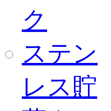
ク
ステン
レス貯