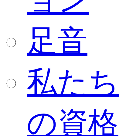
ョン
足音
私たち
の資格