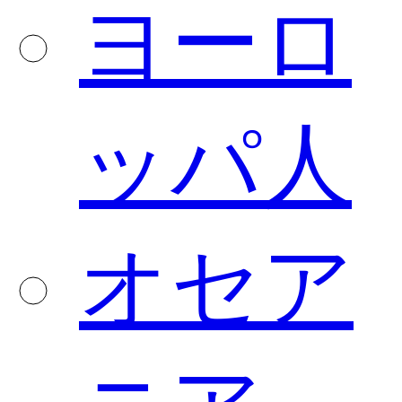
ヨーロ
ッパ人
オセア