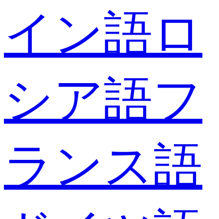
イン語
ロ
シア語
フ
ランス語