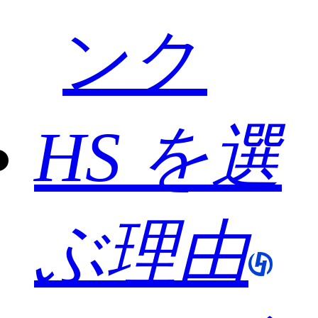
ンク
HS を選
ぶ理由