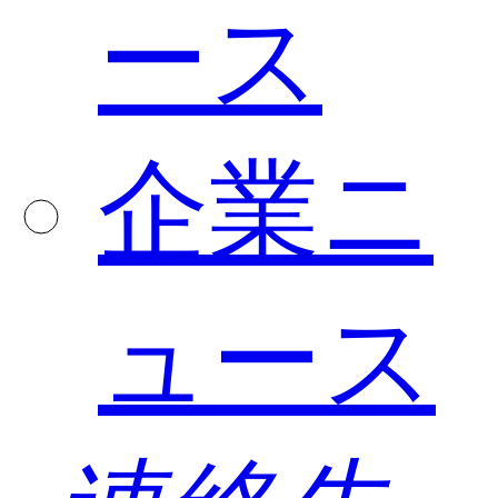
ース
企業ニ
ュース