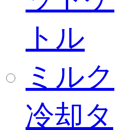
トル
ミルク
冷却タ