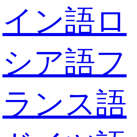
イン語
ロ
シア語
フ
ランス語