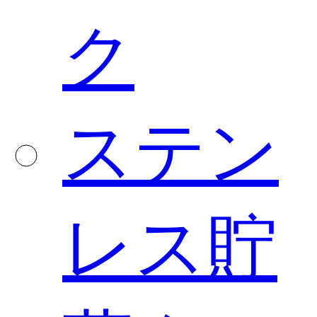
ク
ステン
レス貯