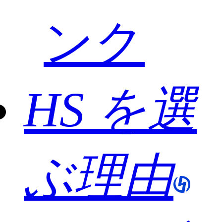
ンク
HS を選
ぶ理由