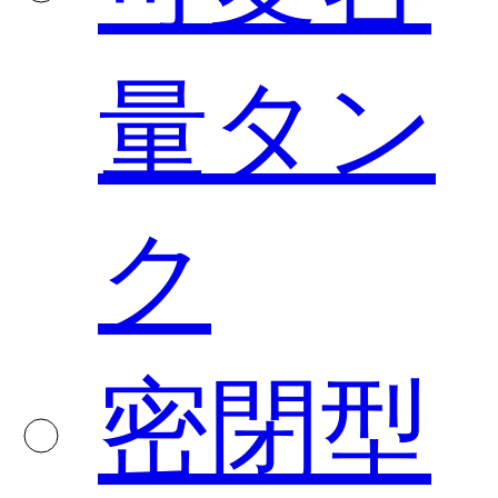
量タン
ク
密閉型