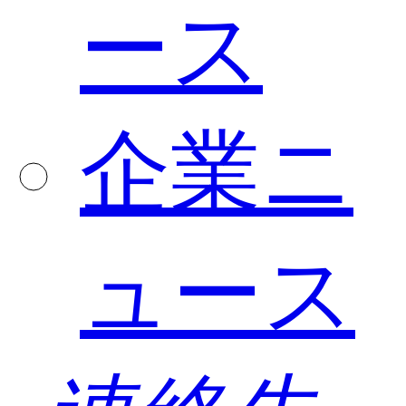
ース
企業ニ
ュース