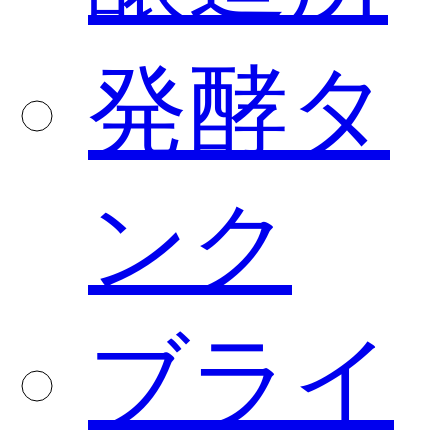
発酵タ
ンク
ブライ