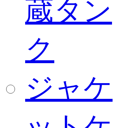
蔵タン
ク
ジャケ
ットケ