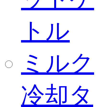
トル
ミルク
冷却タ