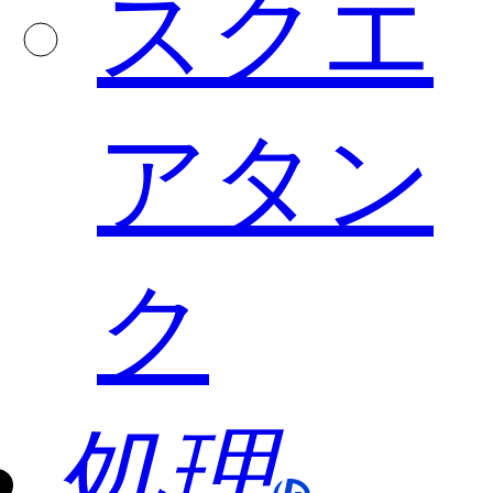
スクエ
アタン
ク
処理