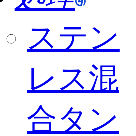
ステン
レス混
合タン