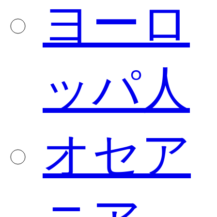
ヨーロ
ッパ人
オセア