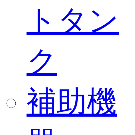
トタン
ク
補助機