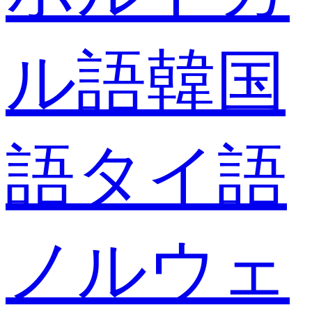
ル語
韓国
語
タイ語
ノルウェ