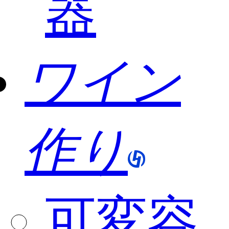
器
ワイン
作り
可変容