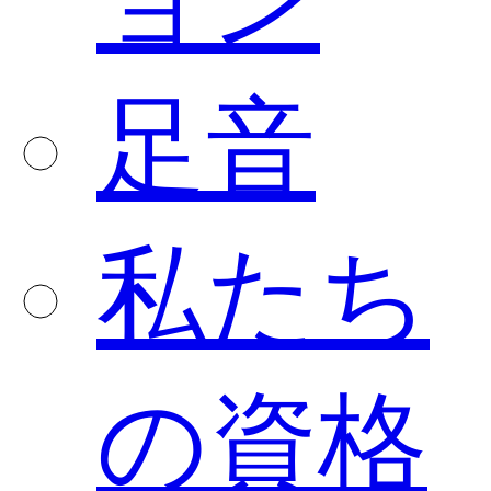
ョン
足音
私たち
の資格