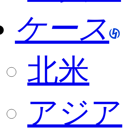
ケース
北米
アジア